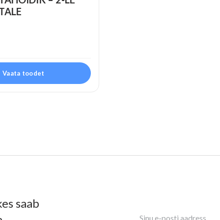
TALE
Vaata toodet
kes saab
a