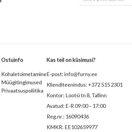
Ostuinfo
Kas teil on küsimusi?
Kohaletoimetamine
E-post:
info@furny.ee
Müügitingimused
Klienditeenindus:
+372 515 2301
Privaatsuspoliitika
Kontor:
Lootsi tn 8, Tallinn
Avatud: E-R 09:00 – 17:00
Reg.nr.: 16090436
KMKR: EE102659977