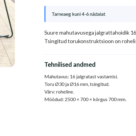
Tarneaeg kuni 4-6 nädalat
Suure mahutavusega jalgrattahoidik 16 
Tsingitud torukonstruktsioon on rohelis
Tehnilised andmed
Mahutavus: 16 jalgratast vastamisi.
Toru Ø30 ja Ø16 mm, tsingitud.
Värv: roheline.
Mõõdud: 2500 × 700 × kõrgus 700 mm.