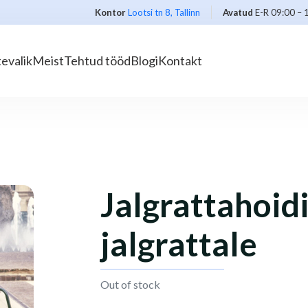
Kontor
Lootsi tn 8, Tallinn
Avatud
E-R 09:00 – 
evalik
Meist
Tehtud tööd
Blogi
Kontakt
Jalgrattahoidi
jalgrattale
Out of stock