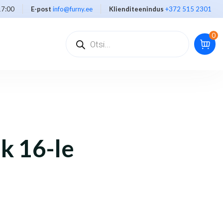
17:00
E-post
info@furny.ee
Klienditeenindus
+372 515 2301
0
k 16-le