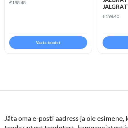
€
188.48
JALGRAT
€
198.40
Vaata toodet
Jäta oma e-posti aadress ja ole esimene, 
teada uutest toodetest, kampaaniatest j