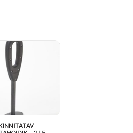
 KINNITATAV
AHOIDIK – 2-LE